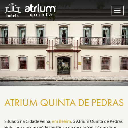
Togg
navig
ATRIUM QUINTA DE PEDRAS
Situado na Cidade Velha,
em Belém
, o Atrium Quinta de Pedras
Hotel fica em um prédio histórico do século XVIII. Com dicas