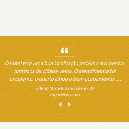
O hotel tem uma boa localização próximo aos pontos
turísticos da cidade velha. O atendimento foi
excelente, o quarto limpo e bom acabamento. O
restaurante do hotel é muito bom, excelentes
Orleno M. de Rio de Janeiro, RJ
comidas regionais. Hotel com bastante áreas de
tripadvisor.com
ambientação, a piscina é muito boa para relaxar.
Previous
Next
Recomendo muito esse hotel a todos que forem a
Belém.